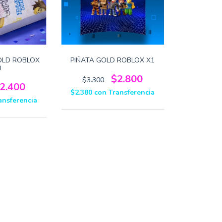
OLD ROBLOX
PIÑATA GOLD ROBLOX X1
0
$2.800
$3.300
2.400
$2.380
con
Transferencia
ansferencia