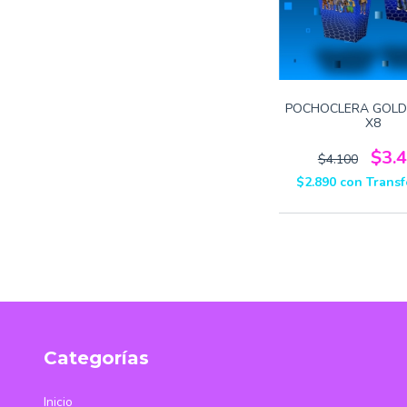
POCHOCLERA GOLD
X8
$3.
$4.100
$2.890
con
Transf
Categorías
Inicio