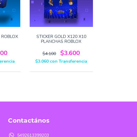
 ROBLOX
STICKER GOLD X120 X10
PLANCHAS ROBLOX
400
$3.600
$4.100
erencia
$3.060
con
Transferencia
Contactános
5492613399203