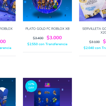
 ROBLOX
PLATO GOLD FC ROBLOX X8
SERVILLETA G
X2
$3.000
$3.400
800
$
$3.100
$2.550
con
Transferencia
erencia
$2.040
con
Tr
12
%
OFF