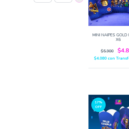
MINI NAIPES GOLD
X6
$4.
$5.300
$4.080
con
Transf
17
%
OFF