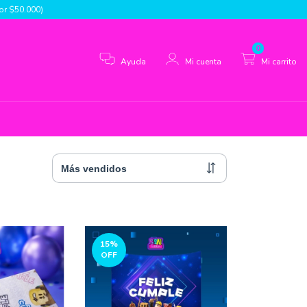
r $50.000)
0
Ayuda
Mi cuenta
Mi carrito
15
%
OFF