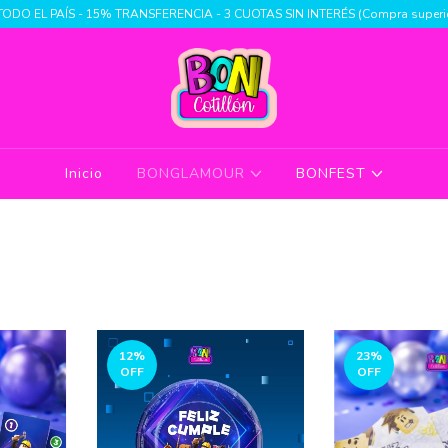
TODO EL PAÍS - 15% TRANSFERENCIA - 3 CUOTAS SIN INTERÉS (Compra superio
Inicio
BONGLAMOUR
BONFEST
12
%
23
%
OFF
OFF