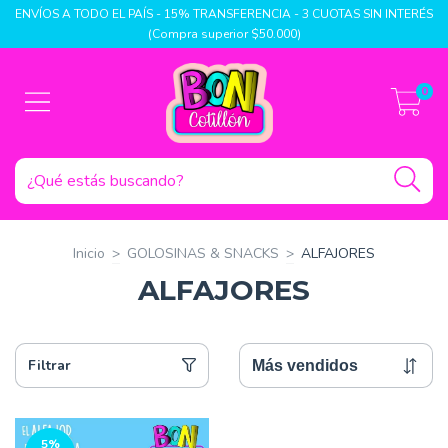
ENVÍOS A TODO EL PAÍS - 15% TRANSFERENCIA - 3 CUOTAS SIN INTERÉS
(Compra superior $50.000)
0
Inicio
>
GOLOSINAS & SNACKS
>
ALFAJORES
ALFAJORES
Filtrar
5
%