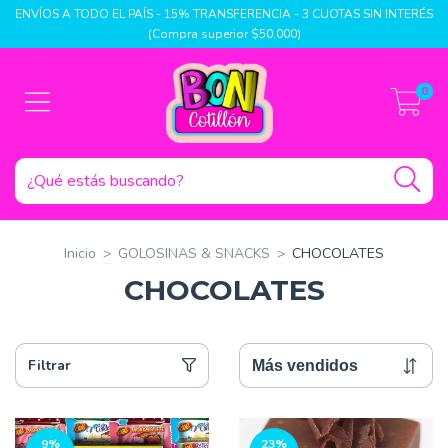
ENVÍOS A TODO EL PAÍS - 15% TRANSFERENCIA - 3 CUOTAS SIN INTERÉS
(Compra superior $50.000)
0
Inicio
>
GOLOSINAS & SNACKS
>
CHOCOLATES
CHOCOLATES
Filtrar
9
%
23
%