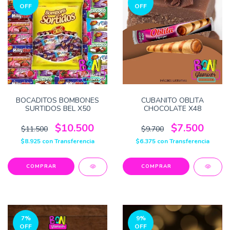
OFF
OFF
BOCADITOS BOMBONES
CUBANITO OBLITA
SURTIDOS BEL X50
CHOCOLATE X48
$10.500
$7.500
$11.500
$9.700
$8.925
con
Transferencia
$6.375
con
Transferencia
7
%
9
%
OFF
OFF