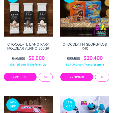
CHOCOLATE BAÑO PARA
CHOCOLATIN GEORGALOS
MOLDEAR ALPINO 500GR
X40
$9.900
$20.400
$10.600
$22.500
$8.415
con
Transferencia
$17.340
con
Transferencia
COMPRAR
10
%
12
%
OFF
OFF