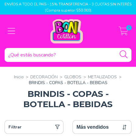
ENVÍOS A TODO EL PAÍS - 15% TRANSFERENCIA - 3 CUOTAS SIN INTERÉS
(Compra superior $50.000)
0
Inicio
>
DECORACIÓN
>
GLOBOS
>
METALIZADOS
>
BRINDIS - COPAS - BOTELLA - BEBIDAS
BRINDIS - COPAS -
BOTELLA - BEBIDAS
Filtrar