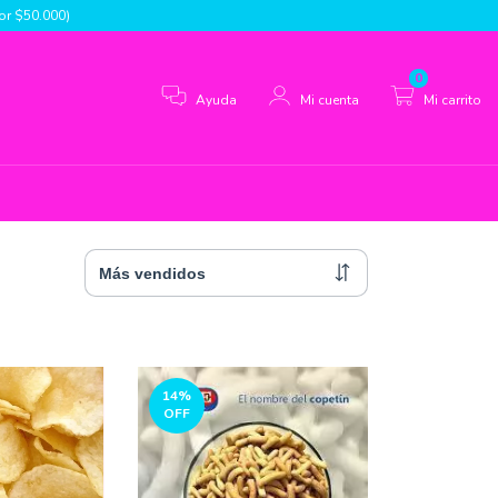
r $50.000)
0
Ayuda
Mi cuenta
Mi carrito
14
%
OFF