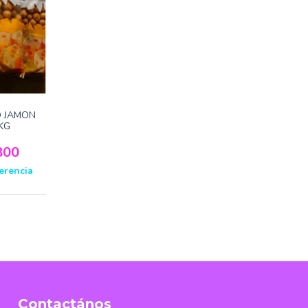
O JAMON
KG
800
erencia
Contactános