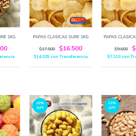
URE 1KG
PAPAS CLASICAS SURE 1KG
PAPAS CLASICA
800
$16.500
$
$17.500
$9.600
erencia
$14.025
con
Transferencia
$7.310
con
Tr
10
%
13
%
OFF
OFF