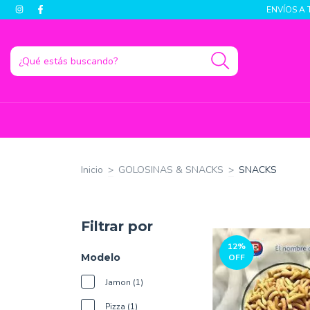
ENVÍOS A 
Inicio
>
GOLOSINAS & SNACKS
>
SNACKS
Filtrar por
12
%
Modelo
OFF
Jamon (1)
Pizza (1)