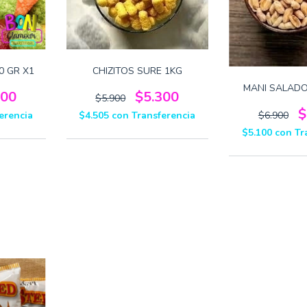
0 GR X1
CHIZITOS SURE 1KG
MANI SALADO
400
$5.300
$5.900
$
erencia
$4.505
con
Transferencia
$6.900
$5.100
con
Tr