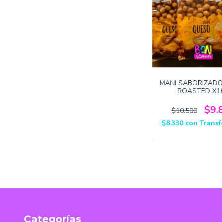
MANI SABORIZAD
ROASTED X1
$9.
$10.500
$8.330
con
Transf
Categorías