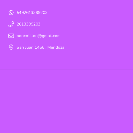
5492613399203
2613399203
boncotillon@gmail.com
San Juan 1466 . Mendoza