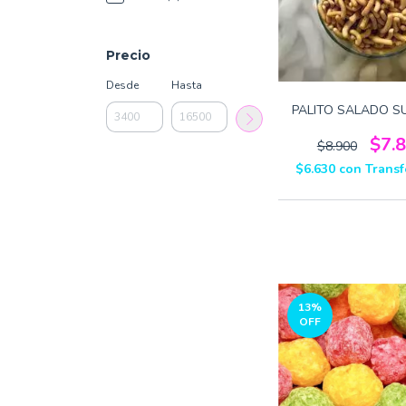
Precio
Desde
Hasta
PALITO SALADO S
$7.
$8.900
$6.630
con
Transf
13
%
OFF