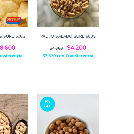
S SURE 500G
PALITO SALADO SURE 500G
8.600
$4.200
$4.900
ansferencia
$3.570
con
Transferencia
9
%
OFF