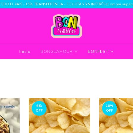
TODO EL PAÍS - 15% TRANSFERENCIA - 3 CUOTAS SIN INTERÉS (Compra superio
Inicio
BONGLAMOUR
BONFEST
6
%
10
%
OFF
OFF