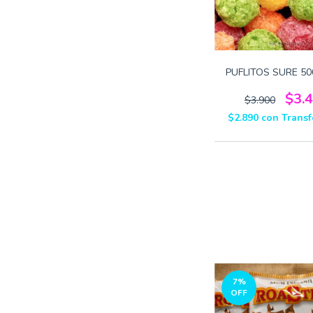
PUFLITOS SURE 50
$3.
$3.900
$2.890
con
Transf
7
%
OFF