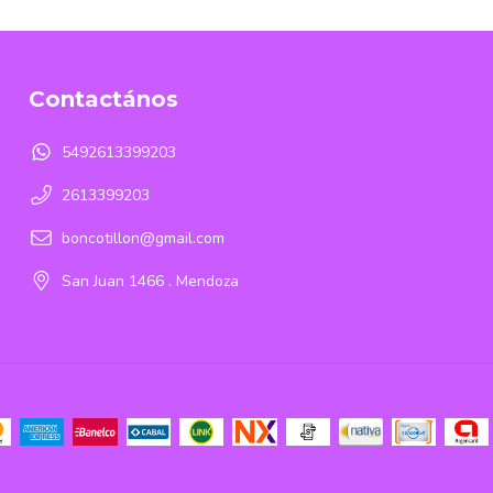
Contactános
5492613399203
2613399203
boncotillon@gmail.com
San Juan 1466 . Mendoza