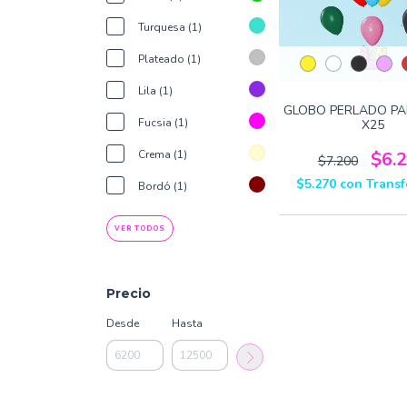
Turquesa (1)
Plateado (1)
Lila (1)
GLOBO PERLADO PA
Fucsia (1)
X25
$6.
Crema (1)
$7.200
$5.270
con
Transf
Bordó (1)
VER TODOS
Precio
Desde
Hasta