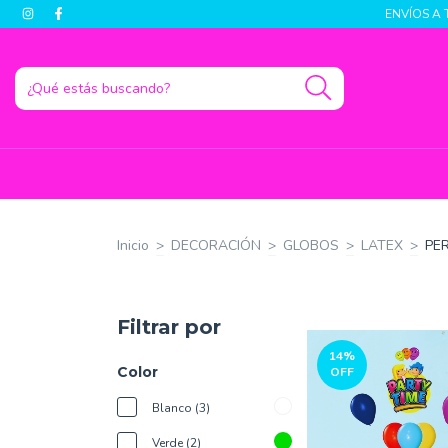
ENVÍOS A 
Inicio
>
DECORACIÓN
>
GLOBOS
>
LATEX
>
PE
Filtrar por
14
%
Color
OFF
Blanco (3)
Verde (2)