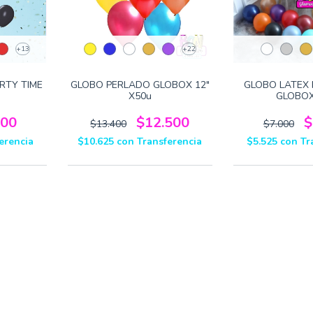
+13
+22
RTY TIME
GLOBO PERLADO GLOBOX 12"
GLOBO LATEX 
X50u
GLOBOX
200
$12.500
$
$13.400
$7.000
erencia
$10.625
con
Transferencia
$5.525
con
Tr