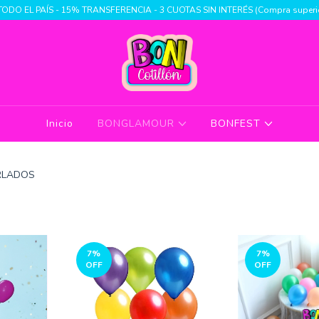
TODO EL PAÍS - 15% TRANSFERENCIA - 3 CUOTAS SIN INTERÉS (Compra superio
Inicio
BONGLAMOUR
BONFEST
RLADOS
7
%
7
%
OFF
OFF