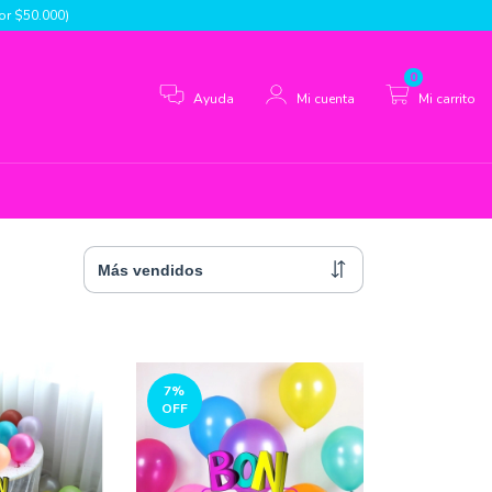
r $50.000)
0
Ayuda
Mi cuenta
Mi carrito
7
%
OFF