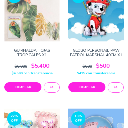
GUIRNALDA HOJAS
GLOBO PERSONAJE PAW
TROPICALES X1
PATROL MARSHAL 40CM X1
$5.400
$500
$6.000
$600
$4.590
con
Transferencia
$425
con
Transferencia
22
%
13
%
OFF
OFF