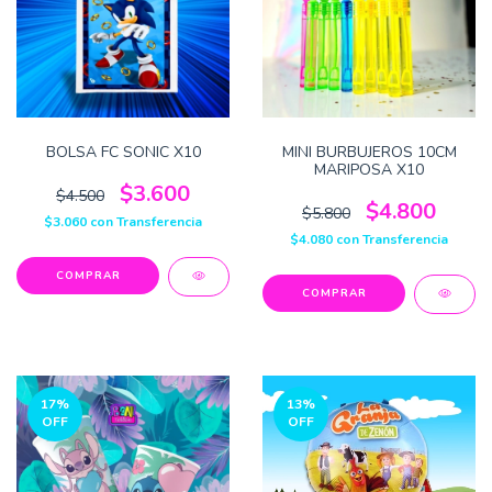
BOLSA FC SONIC X10
MINI BURBUJEROS 10CM
MARIPOSA X10
$3.600
$4.500
$4.800
$5.800
$3.060
con
Transferencia
$4.080
con
Transferencia
17
%
13
%
OFF
OFF