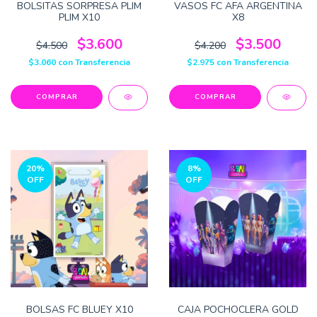
BOLSITAS SORPRESA PLIM
VASOS FC AFA ARGENTINA
PLIM X10
X8
$3.600
$3.500
$4.500
$4.200
$3.060
con
Transferencia
$2.975
con
Transferencia
20
%
8
%
OFF
OFF
BOLSAS FC BLUEY X10
CAJA POCHOCLERA GOLD