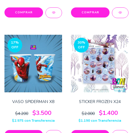
17
%
30
%
OFF
OFF
VASO SPIDERMAN X8
STICKER FROZEN X24
$3.500
$1.400
$4.200
$2.000
$2.975
con
Transferencia
$1.190
con
Transferencia