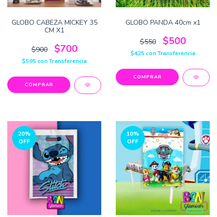
GLOBO CABEZA MICKEY 35
GLOBO PANDA 40cm x1
CM X1
$500
$550
$700
$900
$425
con
Transferencia
$595
con
Transferencia
20
%
10
%
OFF
OFF