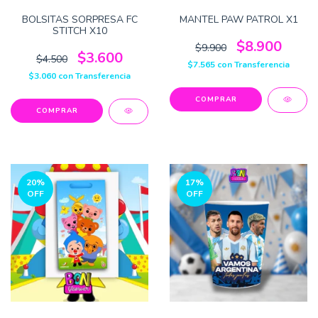
BOLSITAS SORPRESA FC
MANTEL PAW PATROL X1
STITCH X10
$8.900
$9.900
$3.600
$4.500
$7.565
con
Transferencia
$3.060
con
Transferencia
20
%
17
%
OFF
OFF