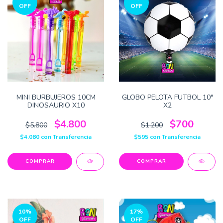
OFF
OFF
MINI BURBUJEROS 10CM
GLOBO PELOTA FUTBOL 10"
DINOSAURIO X10
X2
$4.800
$700
$5.800
$1.200
$4.080
con
Transferencia
$595
con
Transferencia
10
%
17
%
OFF
OFF