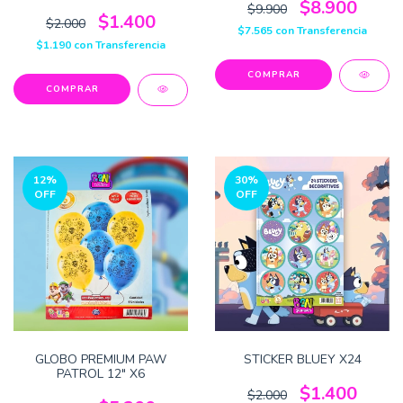
$8.900
$9.900
$1.400
$2.000
$7.565
con
Transferencia
$1.190
con
Transferencia
12
%
30
%
OFF
OFF
GLOBO PREMIUM PAW
STICKER BLUEY X24
PATROL 12" X6
$1.400
$2.000