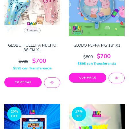
2 colores
GLOBO HUELLITA PIECITO
GLOBO PEPPA PIG 18" X1
36 CM X1
$700
$800
$700
$900
$595
con
Transferencia
$595
con
Transferencia
COMPRAR
20
%
17
%
OFF
OFF