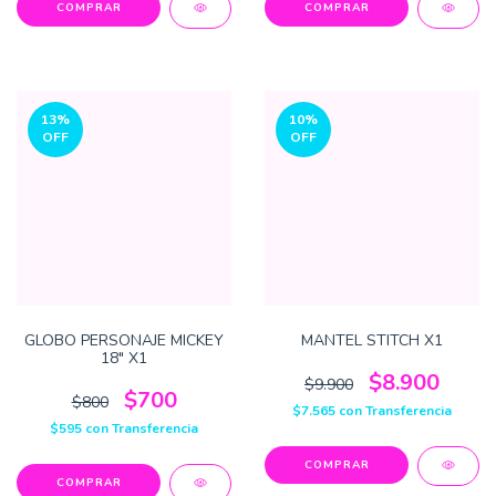
13
%
10
%
OFF
OFF
GLOBO PERSONAJE MICKEY
MANTEL STITCH X1
18" X1
$8.900
$9.900
$700
$800
$7.565
con
Transferencia
$595
con
Transferencia