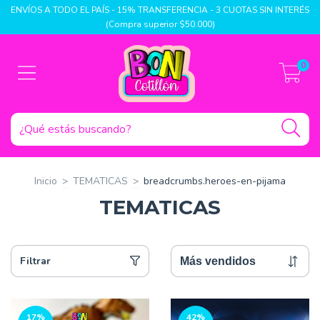
ENVÍOS A TODO EL PAÍS - 15% TRANSFERENCIA - 3 CUOTAS SIN INTERÉS
(Compra superior $50.000)
0
Inicio
>
TEMATICAS
>
breadcrumbs.heroes-en-pijama
TEMATICAS
Filtrar
17
%
42
%