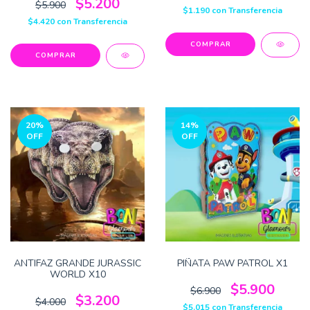
$5.200
$5.900
$1.190
con
Transferencia
$4.420
con
Transferencia
20
%
14
%
OFF
OFF
ANTIFAZ GRANDE JURASSIC
PIÑATA PAW PATROL X1
WORLD X10
$5.900
$6.900
$3.200
$4.000
$5.015
con
Transferencia