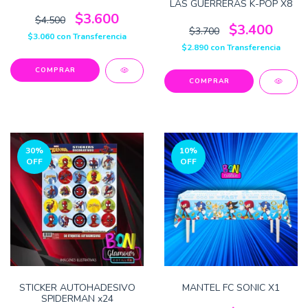
LAS GUERRERAS K-POP X8
$3.600
$4.500
$3.400
$3.700
$3.060
con
Transferencia
$2.890
con
Transferencia
30
%
10
%
OFF
OFF
STICKER AUTOHADESIVO
MANTEL FC SONIC X1
SPIDERMAN x24