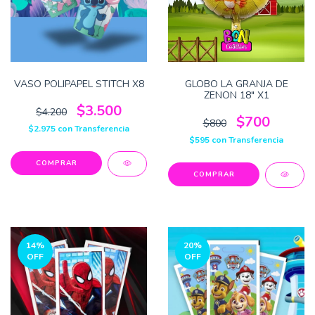
VASO POLIPAPEL STITCH X8
GLOBO LA GRANJA DE
ZENON 18" X1
$3.500
$4.200
$700
$800
$2.975
con
Transferencia
$595
con
Transferencia
14
%
20
%
OFF
OFF