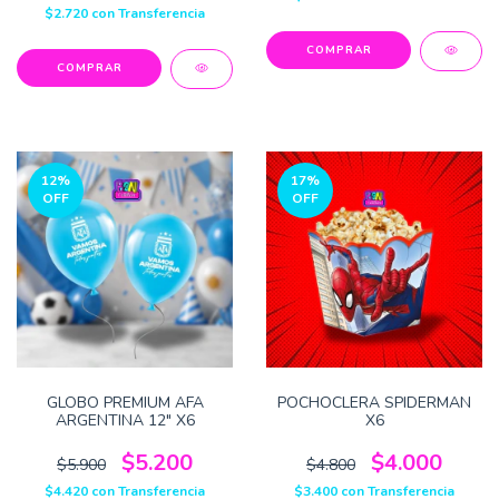
$2.720
con
Transferencia
12
%
17
%
OFF
OFF
GLOBO PREMIUM AFA
POCHOCLERA SPIDERMAN
ARGENTINA 12" X6
X6
$5.200
$4.000
$5.900
$4.800
$4.420
con
Transferencia
$3.400
con
Transferencia