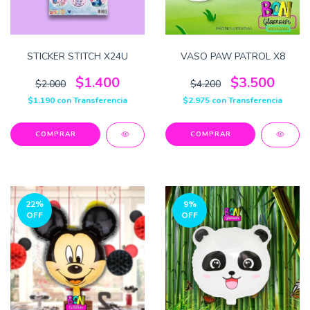
STICKER STITCH X24U
VASO PAW PATROL X8
$1.400
$3.500
$2.000
$4.200
$1.190
con
Transferencia
$2.975
con
Transferencia
22
%
9
%
OFF
OFF