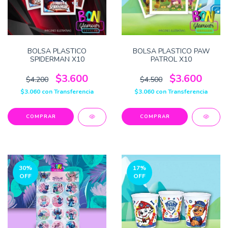
BOLSA PLASTICO
BOLSA PLASTICO PAW
SPIDERMAN X10
PATROL X10
$3.600
$3.600
$4.200
$4.500
$3.060
con
Transferencia
$3.060
con
Transferencia
30
%
17
%
OFF
OFF