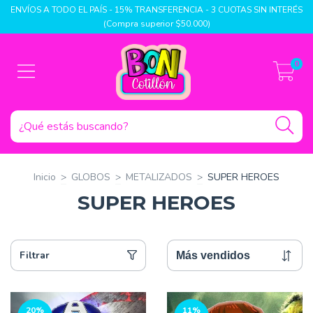
ENVÍOS A TODO EL PAÍS - 15% TRANSFERENCIA - 3 CUOTAS SIN INTERÉS
(Compra superior $50.000)
0
Inicio
>
GLOBOS
>
METALIZADOS
>
SUPER HEROES
SUPER HEROES
Filtrar
20
%
11
%