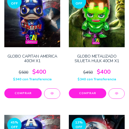
OFF
OFF
GLOBO CAPITAN AMERICA
GLOBO METALIZADO
40CM X1
SILUETA HULK 40CM X1
$400
$400
$500
$450
$340
con
Transferencia
$340
con
Transferencia
45
%
13
%
OFF
OFF