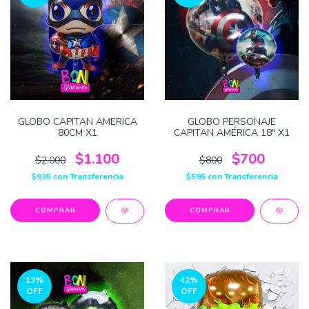
GLOBO CAPITAN AMERICA
GLOBO PERSONAJE
80CM X1
CAPITAN AMÉRICA 18" X1
$1.100
$700
$2.000
$800
$935
con
Transferencia
$595
con
Transferencia
13
%
42
%
OFF
OFF